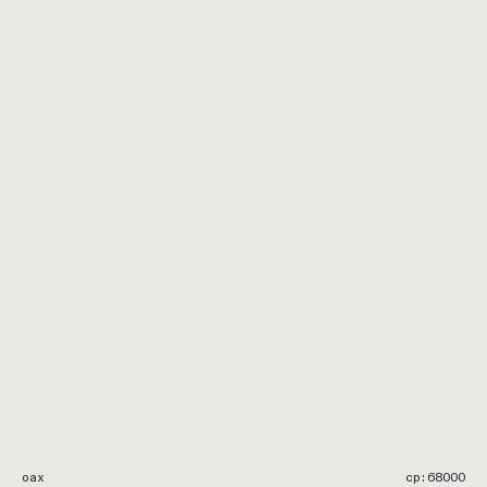
oax
cp:68000