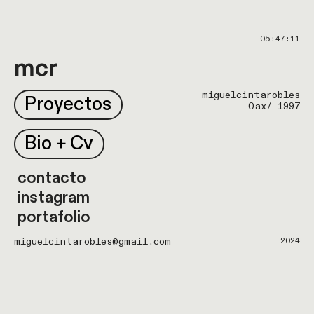
mcr
miguelcintarobles
Proyectos
Oax/ 1997
Bio + Cv
contacto
instagram
portafolio
miguelcintarobles@gmail.com
2024